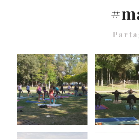
#ma
Parta