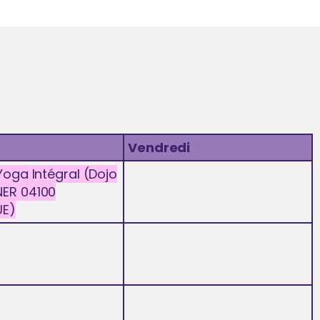
Vendredi
 Yoga Intégral (Dojo
NER 04100
E)