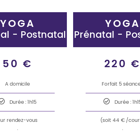
YOGA
YOG
al - Postnatal
Prénatal - Po
50 €
220 
A domicile
Forfait 5 séanc
Durée : 1h15
Durée : 1h1
Sur rendez-vous
(soit 44 € /cour
.
.