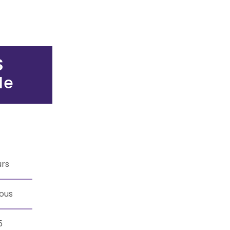
S
le
€
urs
ous
5