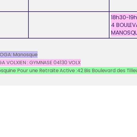
18h30-19h
4 BOULEV
MANOSQU
YOGA: Manosque
A VOLXIEN : GYMNASE 04130 VOLX
uine Pour une Retraite Active :42 Bis Boulevard des Til