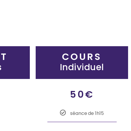
IT
COURS
s
Individuel
50€
séance de 1h15