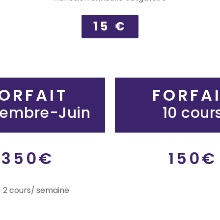
15 €
ORFAIT
FORFA
tembre-Juin
10 cour
350€
150€
2 cours/ semaine