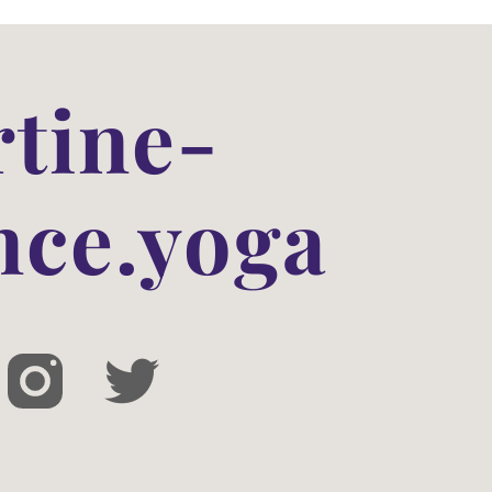
tine-
nce.yoga