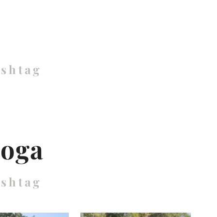
ashtag
yoga
ashtag