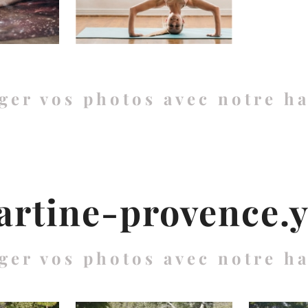
ger vos photos avec notre h
rtine-provence.
ger vos photos avec notre h