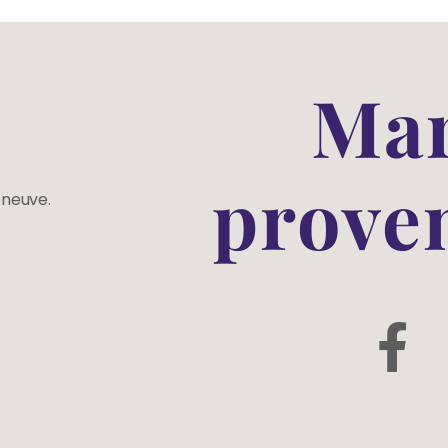
Mar
prove
eneuve.